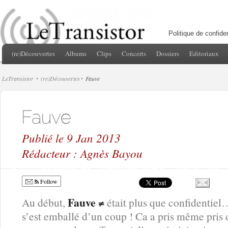
Politique de confiden
(re)Découvertes
Albums
Clips
Concerts
Dossiers
Editoriaux
LeTransistor
(re)Découvertes
Fauve
Publié le 9 Jan 2013
Rédacteur : Agnès Bayou
Follow
Fauve ≠
Au début,
était plus que confidentiel
s’est emballé d’un coup ! Ca a pris même pris 