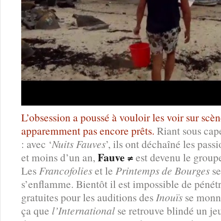
L’obsession a poussé à vouloir les voir sur scèn
apparemment pas encore prêts.
Riant sous cape
: avec ‘
Nuits Fauves
’, ils ont déchaîné les pass
Fauve ≠
et moins d’un an,
est devenu le groupe
Les
Francofolies
et le
Printemps de Bourges
se
s’enflamme. Bientôt il est impossible de pénét
gratuites pour les auditions des
Inouïs
se monna
ça que
l’International
se retrouve blindé un je