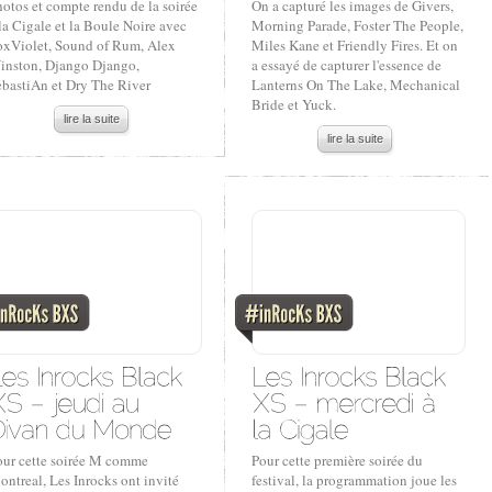
otos et compte rendu de la soirée
On a capturé les images de Givers,
la Cigale et la Boule Noire avec
Morning Parade, Foster The People,
oxViolet, Sound of Rum, Alex
Miles Kane et Friendly Fires. Et on
inston, Django Django,
a essayé de capturer l'essence de
ebastiAn et Dry The River
Lanterns On The Lake, Mechanical
Bride et Yuck.
lire la suite
lire la suite
our cette soirée M comme
Pour cette première soirée du
ntreal, Les Inrocks ont invité
festival, la programmation joue les