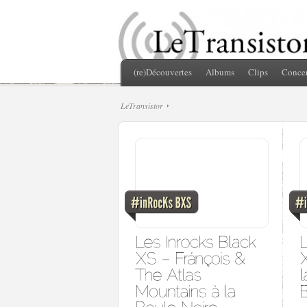
(re)Découvertes
Albums
Clips
Concer
LeTransistor