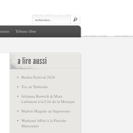
ssions
Tribune libre
Biches Festival 2026
Toe au Trabendo
Julianna Barwick & Mary
Lattimore à la Cité de la Musique
Marlon Magnée au Supersonic
Weekend Affair à la Péniche
Marcounet