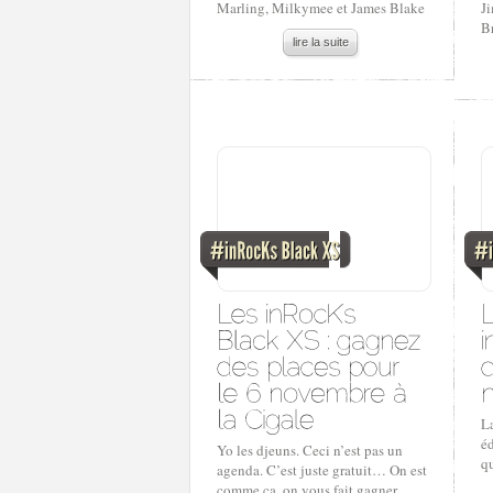
Marling, Milkymee et James Blake
J
Br
lire la suite
L
éd
Yo les djeuns. Ceci n’est pas un
qu
agenda. C’est juste gratuit… On est
comme ça, on vous fait gagner