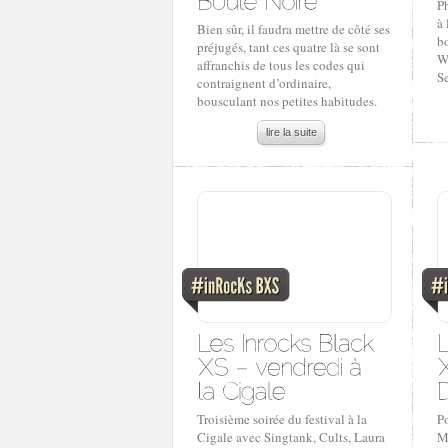
Ph
à 
Bien sûr, il faudra mettre de côté ses
b
préjugés, tant ces quatre là se sont
W
affranchis de tous les codes qui
S
contraignent d’ordinaire,
bousculant nos petites habitudes.
lire la suite
Troisième soirée du festival à la
P
Cigale avec Singtank, Cults, Laura
Mo