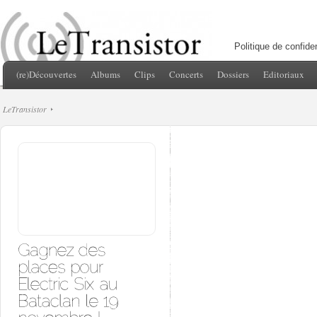
Politique de confiden
(re)Découvertes
Albums
Clips
Concerts
Dossiers
Editoriaux
LeTransistor