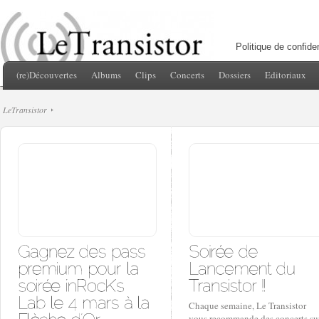
Politique de confiden
(re)Découvertes
Albums
Clips
Concerts
Dossiers
Editoriaux
LeTransistor
Chaque semaine, Le Transistor
vous recommande des concerts su