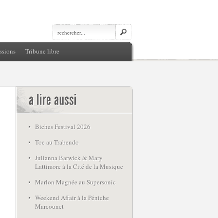
ssions
Tribune libre
Biches Festival 2026
Toe au Trabendo
Julianna Barwick & Mary
Lattimore à la Cité de la Musique
Marlon Magnée au Supersonic
Weekend Affair à la Péniche
Marcounet