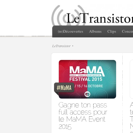
(re)Découvertes
Albums
Clips
Concer
LeTransistor