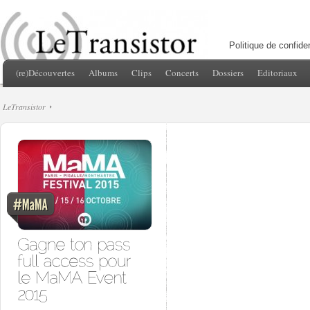
Politique de confiden
(re)Découvertes
Albums
Clips
Concerts
Dossiers
Editoriaux
LeTransistor