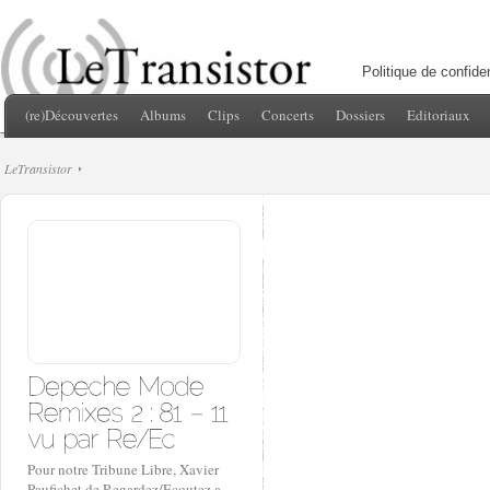
Politique de confiden
(re)Découvertes
Albums
Clips
Concerts
Dossiers
Editoriaux
LeTransistor
Pour notre Tribune Libre, Xavier
Paufichet de Regardez/Ecoutez a