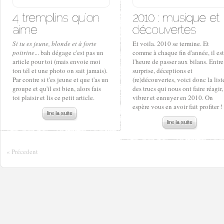
Si tu es jeune, blonde et à forte
Et voila. 2010 se termine. Et
poitrine
... bah dégage c'est pas un
comme à chaque fin d'année, il est
article pour toi (mais envoie moi
l'heure de passer aux bilans. Entre
ton tél et une photo on sait jamais).
surprise, déceptions et
Par contre si t'es jeune et que t'as un
(re)découvertes, voici donc la list
groupe et qu'il est bien, alors fais
des trucs qui nous ont faire réagir,
toi plaisir et lis ce petit article.
vibrer et ennuyer en 2010. On
espère vous en avoir fait profiter !
lire la suite
lire la suite
« Précedent