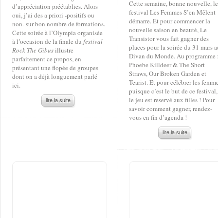
Cette semaine, bonne nouvelle, le
d’appréciation préétablies. Alors
festival Les Femmes S’en Mêlent
oui, j’ai des a priori -positifs ou
démarre. Et pour commencer la
non- sur bon nombre de formations.
nouvelle saison en beauté, Le
Cette soirée à l’Olympia organisée
Transistor vous fait gagner des
à l’occasion de la finale du
festival
places pour la soirée du 31 mars a
Rock The Gibus
illustre
Divan du Monde. Au programme 
parfaitement ce propos, en
Phoebe Killdeer & The Short
présentant une flopée de groupes
Straws, Our Broken Garden et
dont on a déjà longuement parlé
Tearist. Et pour célébrer les femme
ici.
puisque c’est le but de ce festival,
le jeu est reservé aux filles ! Pour
lire la suite
savoir comment gagner, rendez-
vous en fin d’agenda !
lire la suite