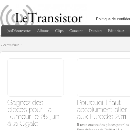
Politique de confiden
(re)Découvertes
Albums
Clips
Concerts
Dossiers
Editoriaux
LeTransistor
Il reste encore des places pour les
Eurockéennes de Belfort ! Le