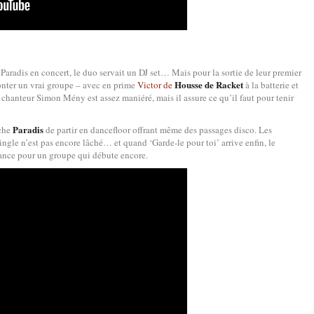
 Paradis en concert, le duo servait un DJ set… Mais pour la sortie de leur premier
Housse de Racket
monter un vrai groupe – avec en prime
Victor de
à la batterie et
e chanteur Simon Mény est assez maniéré, mais il assure ce qu’il faut pour tenir
Paradis
êche
de partir en dancefloor offrant même des passages disco. Les
ingle n’est pas encore lâché… et quand ‘Garde-le pour toi’ arrive enfin, le
mance pour un groupe qui débute encore.