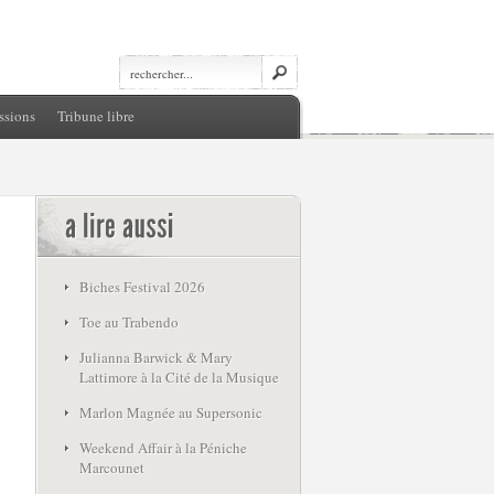
ssions
Tribune libre
Biches Festival 2026
Toe au Trabendo
Julianna Barwick & Mary
Lattimore à la Cité de la Musique
Marlon Magnée au Supersonic
Weekend Affair à la Péniche
Marcounet