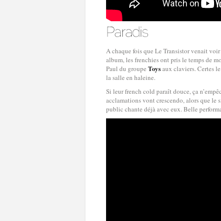
A chaque fois que Le Transistor venait voir
album, les frenchies ont pris le temps de 
Toys
Paul du groupe
aux claviers. Certes l
la salle en haleine.
Si leur french cold paraît douce, ça n’emp
acclamations vont crescendo, alors que le s
public chante déjà avec eux. Belle perfor