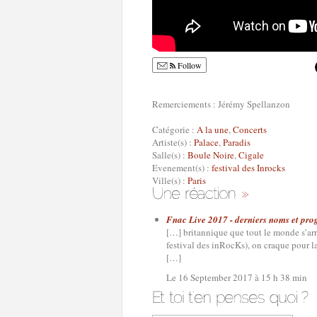
Follow
Remerciements : Jérémy Spellanzon
Catégorie :
A la une
,
Concerts
Artiste(s) :
Palace
,
Paradis
Salle(s) :
Boule Noire
,
Cigale
Evenement(s) :
festival des Inrocks
Ville(s) :
Paris
Fnac Live 2017 - derniers noms et pro
[…] britannique que tout le monde s’arr
festival des inRocKs), on craque pour l
[…]
Le 16 September 2017 à 15 h 38 min