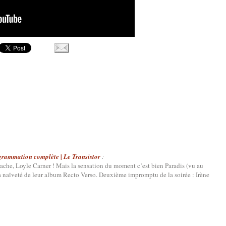
grammation complète | Le Transistor
:
ache, Loyle Carner ! Mais la sensation du moment c’est bien Paradis (vu au
a naïveté de leur album Recto Verso. Deuxième impromptu de la soirée : Irène