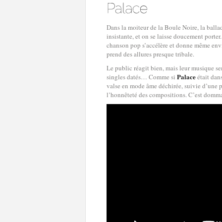
Dans la moiteur de la Boule Noire, la ball
insistante, et on se laisse doucement porter
chanson pop s’accélère et donne même envie
prend des allures presque tribale.
Le public réagit bien, mais leur musique s
Palace
singles datés… Comme si
était dan
valse en mode âme déchirée, suivie d’une 
l’honnêteté des compositions. C’est dommag