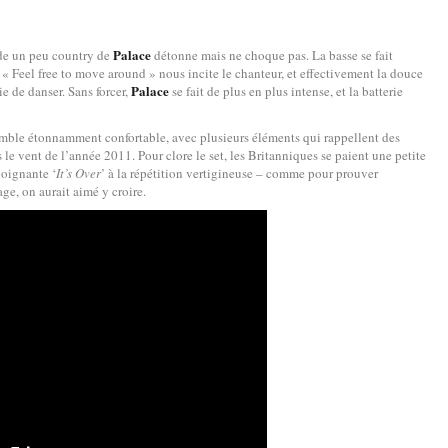
Palace
ade un peu country de
détonne mais ne choque pas. La basse se fait
. « Feel free to move around » nous incite le chanteur, et effectivement la douce
Palace
 de danser. Sans forcer,
se fait de plus en plus intense, et la batterie
emble étonnamment confortable, avec plusieurs éléments qui rappellent des
s le vent de l’année 2011. Pour clore le set, les Britanniques se paient une petite
poignante ‘
It’s Over
’ à la répétition vertigineuse – comme pour prouver
e, on aurait aimé y croire.