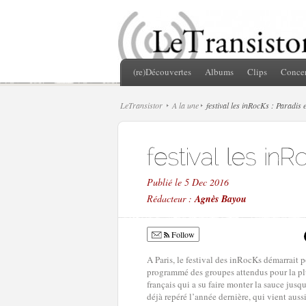
(re)Découvertes
Albums
Clips
Concer
LeTransistor
A la une
festival les inRocKs : Paradis 
Publié le 5 Dec 2016
Rédacteur :
Agnès Bayou
Follow
A Paris, le festival des inRocKs démarrait 
programmé des groupes attendus pour la plu
français qui a su faire monter la sauce jusq
déjà repéré l’année dernière, qui vient auss