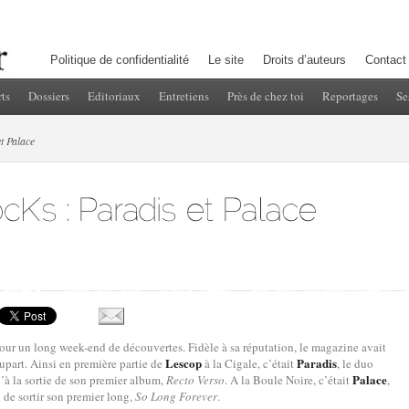
Politique de confidentialité
Le site
Droits d’auteurs
Contact
ts
Dossiers
Editoriaux
Entretiens
Près de chez toi
Reportages
Se
et Palace
pour un long week-end de découvertes. Fidèle à sa réputation, le magazine avait
Lescop
Paradis
part. Ainsi en première partie de
à la Cigale, c’était
, le duo
Palace
u’à la sortie de son premier album,
Recto Verso
. A la Boule Noire, c’était
,
i de sortir son premier long,
So Long Forever
.