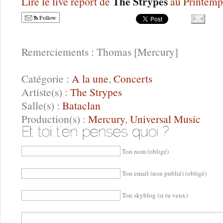
The Strypes
Lire le live report de
au Printemp
Follow
Remerciements : Thomas [Mercury]
Catégorie :
A la une
,
Concerts
Artiste(s) :
The Strypes
Salle(s) :
Bataclan
Production(s) :
Mercury
,
Universal Music
Ton nom (obligé)
Ton email (non publié) (obligé)
Ton skyblog (si tu veux)