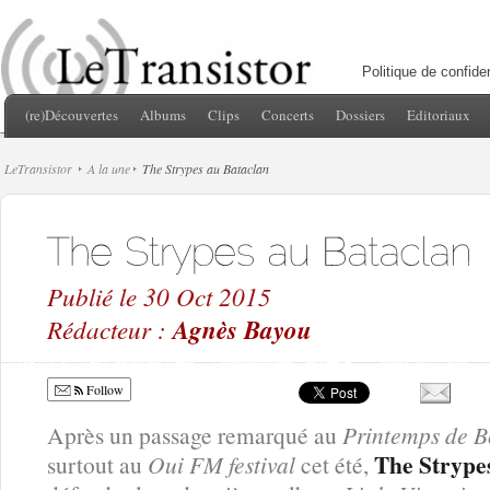
Politique de confiden
(re)Découvertes
Albums
Clips
Concerts
Dossiers
Editoriaux
LeTransistor
A la une
The Strypes au Bataclan
Publié le 30 Oct 2015
Rédacteur :
Agnès Bayou
Follow
Après un passage remarqué au
Printemps de B
The Strype
surtout au
Oui FM festival
cet été,