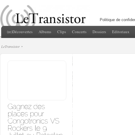
Politique de confiden
(re)Découvertes
Albums
Clips
Concerts
Dossiers
Editoriaux
LeTransistor