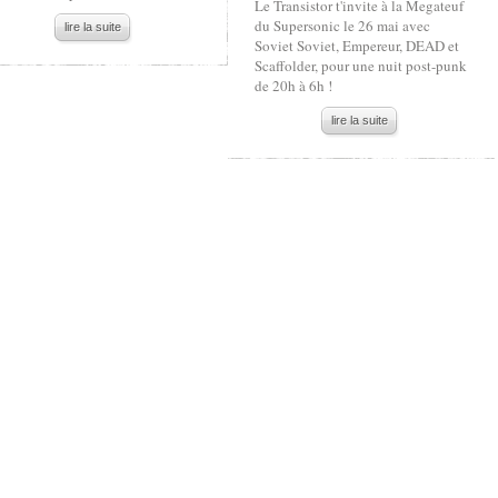
Le Transistor t'invite à la Megateuf
du Supersonic le 26 mai avec
lire la suite
Soviet Soviet, Empereur, DEAD et
Scaffolder, pour une nuit post-punk
de 20h à 6h !
lire la suite