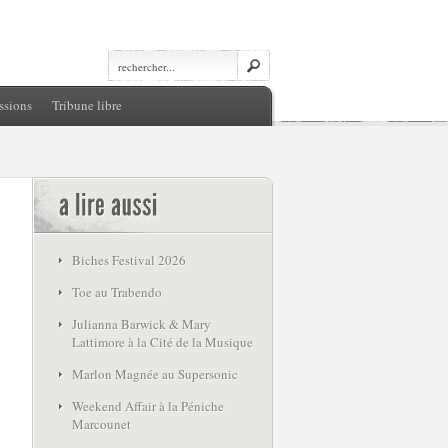
ssions
Tribune libre
Biches Festival 2026
Toe au Trabendo
Julianna Barwick & Mary
Lattimore à la Cité de la Musique
Marlon Magnée au Supersonic
Weekend Affair à la Péniche
Marcounet