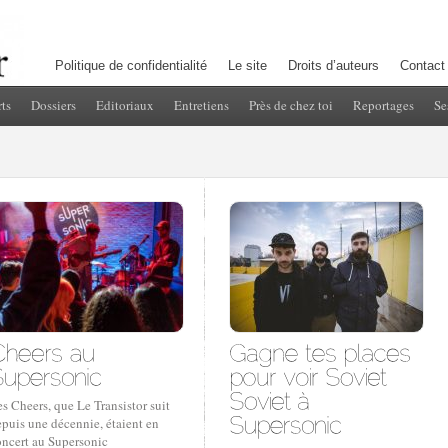
Politique de confidentialité
Le site
Droits d’auteurs
Contact
ts
Dossiers
Editoriaux
Entretiens
Près de chez toi
Reportages
Se
s Cheers, que Le Transistor suit
puis une décennie, étaient en
oncert au Supersonic