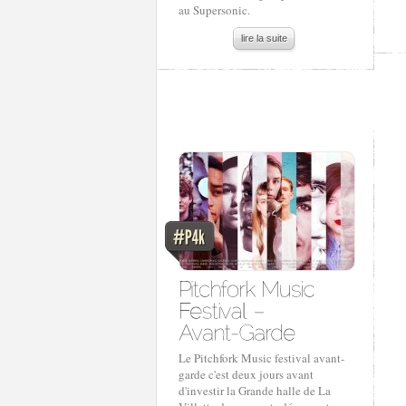
au Supersonic.
lire la suite
Le Pitchfork Music festival avant-
garde c'est deux jours avant
d'investir la Grande halle de La