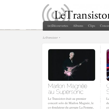
(re)Découvertes
Albums
Clips
Concer
LeTransistor
Le Transistor était au premier
Le
concert solo de Marlon Magnée, le
de
co-fondateur du groupe La Femme,
c