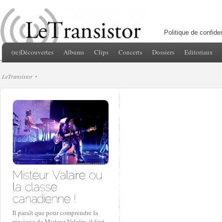
Politique de confiden
(re)Découvertes
Albums
Clips
Concerts
Dossiers
Editoriaux
LeTransistor
Il paraît que pour comprendre la
musique de Misteur Valaire, il faut