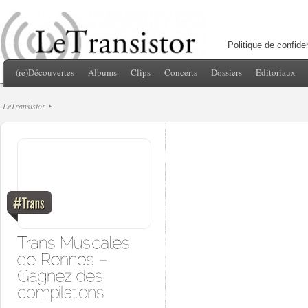
Politique de confiden
(re)Découvertes
Albums
Clips
Concerts
Dossiers
Editoriaux
LeTransistor