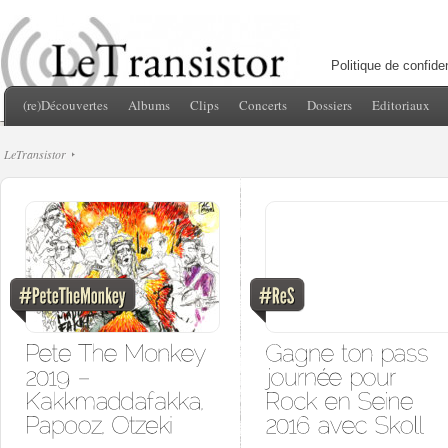
Politique de confiden
(re)Découvertes
Albums
Clips
Concerts
Dossiers
Editoriaux
LeTransistor