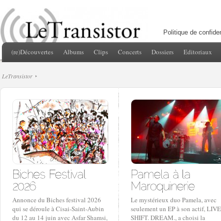
Politique de confiden
(re)Découvertes
Albums
Clips
Concerts
Dossiers
Editoriaux
LeTransistor
Annonce du Biches festival 2026
Le mystérieux duo Pamela, avec
qui se déroule à Cisai-Saint-Aubin
seulement un EP à son actif, LIVE
du 12 au 14 juin avec Asfar Shamsi,
SHIFT. DREAM., a choisi la