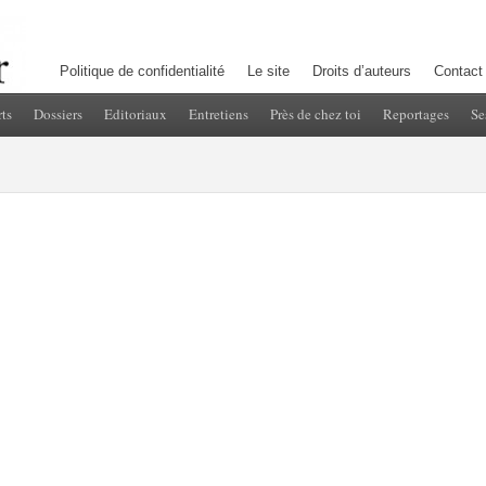
Politique de confidentialité
Le site
Droits d’auteurs
Contact
ts
Dossiers
Editoriaux
Entretiens
Près de chez toi
Reportages
Se