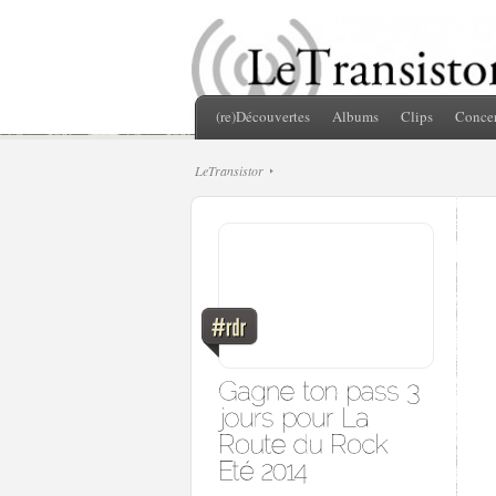
(re)Découvertes
Albums
Clips
Concer
LeTransistor