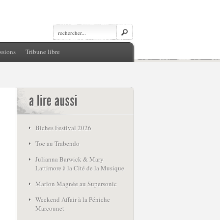
ssions
Tribune libre
Biches Festival 2026
Toe au Trabendo
Julianna Barwick & Mary
Lattimore à la Cité de la Musique
Marlon Magnée au Supersonic
Weekend Affair à la Péniche
Marcounet