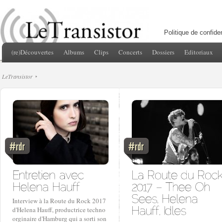
Politique de confiden
(re)Découvertes
Albums
Clips
Concerts
Dossiers
Editoriaux
LeTransistor
Interview à la Route du Rock 2017
d'Helena Hauff, productrice techno
orginaire d'Hamburg qui a sorti son