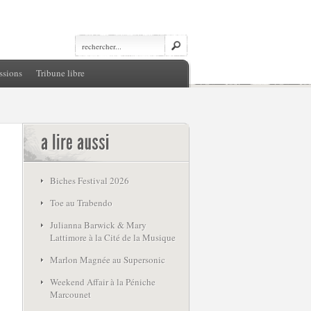
ssions
Tribune libre
Biches Festival 2026
Toe au Trabendo
Julianna Barwick & Mary
Lattimore à la Cité de la Musique
Marlon Magnée au Supersonic
Weekend Affair à la Péniche
Marcounet