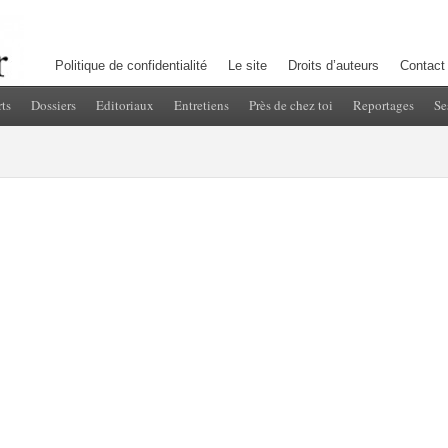
Politique de confidentialité
Le site
Droits d’auteurs
Contact
ts
Dossiers
Editoriaux
Entretiens
Près de chez toi
Reportages
Se