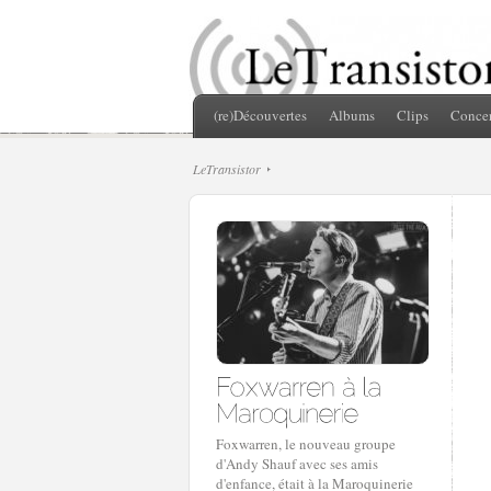
(re)Découvertes
Albums
Clips
Concer
LeTransistor
Foxwarren, le nouveau groupe
d'Andy Shauf avec ses amis
d'enfance, était à la Maroquinerie