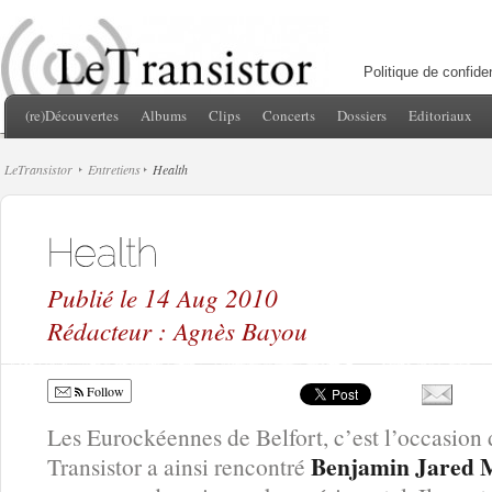
Politique de confiden
(re)Découvertes
Albums
Clips
Concerts
Dossiers
Editoriaux
LeTransistor
Entretiens
Health
Publié le 14 Aug 2010
Rédacteur : Agnès Bayou
Follow
Les Eurockéennes de Belfort, c’est l’occasion d
Benjamin Jared M
Transistor a ainsi rencontré