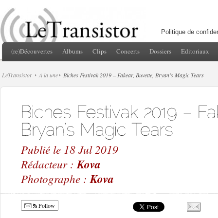
Politique de confiden
(re)Découvertes
Albums
Clips
Concerts
Dossiers
Editoriaux
LeTransistor
A la une
Biches Festivak 2019 – Fakear, Buvette, Bryan’s Magic Tears
Publié le 18 Jul 2019
Rédacteur :
Kova
Photographe :
Kova
Follow