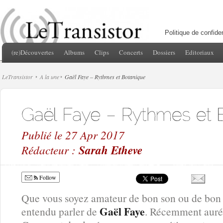
Politique de confiden
(re)Découvertes
Albums
Clips
Concerts
Dossiers
Editoriaux
LeTransistor
A la une
Gaël Faye – Rythmes et Botanique
Publié le 27 Apr 2017
Rédacteur :
Sarah Etheve
Follow
Que vous soyez amateur de bon son ou de bon l
Gaël Faye
entendu parler de
. Récemment auréo