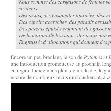
Nous sommes des cargaisons de femmes voi
stridents
Des rastas, des casquettes tournées, des v
Des espoirs accrochés, des paradis assassi
Des parents épuisés enfantant des gosses 
De la marmaille bruyante, des petits morve
Engraissés d’allocations qui donnent des p
Encore un peu branlant, le son de
Rythmes et 
une introduction prometteuse au prochain lon
ce regard lucide mais plein de modestie, le g
encore de nombreux récits qui toucheront, à cou