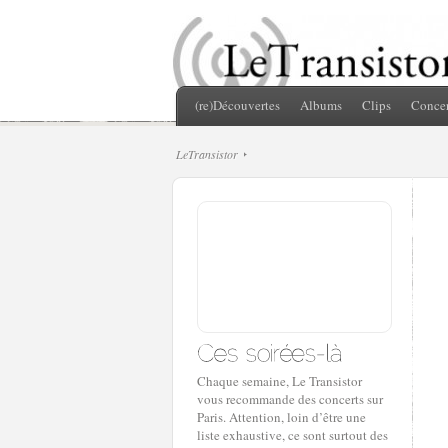
(re)Découvertes
Albums
Clips
Concer
LeTransistor
Chaque semaine, Le Transistor
vous recommande des concerts sur
Paris. Attention, loin d’être une
liste exhaustive, ce sont surtout des