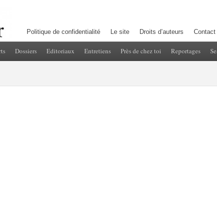
Politique de confidentialité
Le site
Droits d’auteurs
Contact
ts
Dossiers
Editoriaux
Entretiens
Près de chez toi
Reportages
Se