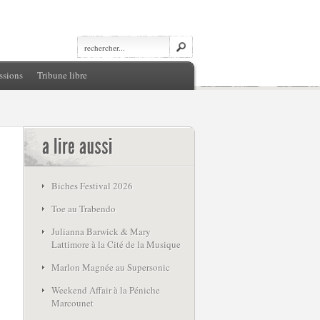
ssions
Tribune libre
Biches Festival 2026
Toe au Trabendo
Julianna Barwick & Mary
Lattimore à la Cité de la Musique
Marlon Magnée au Supersonic
Weekend Affair à la Péniche
Marcounet