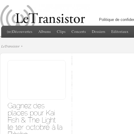
Politique de confiden
(re)Découvertes
Albums
Clips
Concerts
Dossiers
Editoriaux
LeTransistor