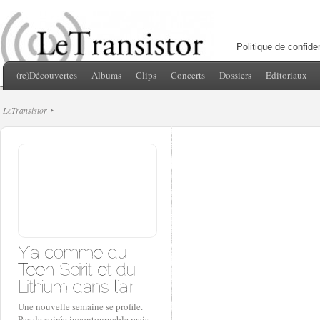
Politique de confiden
(re)Découvertes
Albums
Clips
Concerts
Dossiers
Editoriaux
LeTransistor
Une nouvelle semaine se profile.
Pas de soirée incontournable mais