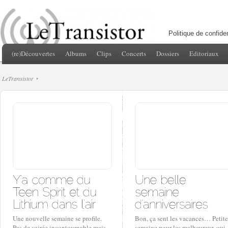
Politique de confiden
(re)Découvertes
Albums
Clips
Concerts
Dossiers
Editoriaux
LeTransistor
Une nouvelle semaine se profile.
Bon, ça sent les vacances… Petite
Pas de soirée incontournable mais
semaine pour les malheureux qui