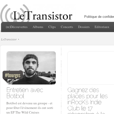
Politique de confiden
(re)Découvertes
Albums
Clips
Concerts
Dossiers
Editoriaux
LeTransistor
Botibol est devenu un groupe - et
pour fêter l'évènement ils ont sorti
un EP The Wild Cruises