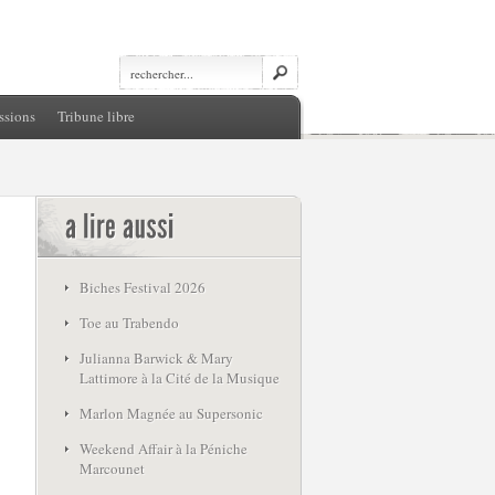
ssions
Tribune libre
Biches Festival 2026
Toe au Trabendo
Julianna Barwick & Mary
Lattimore à la Cité de la Musique
Marlon Magnée au Supersonic
Weekend Affair à la Péniche
Marcounet