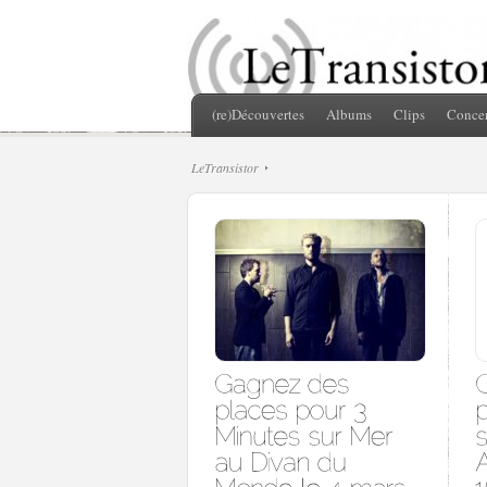
(re)Découvertes
Albums
Clips
Concer
LeTransistor