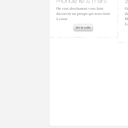
On veut absolument vous faire
Ga
découvrir un groupe qui nous tient
d
à coeur
H
L
lire la suite