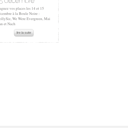
gnez vos places les 14 et 15
écembre à la Boule Noire :
ollySiz, We Were Evergreen, Mai
an et Nach
lire la suite