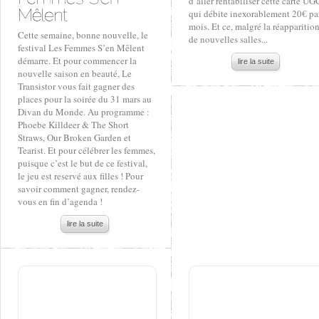
d’aller rentabiliser cette carte UG
qui débite inexorablement 20€ pa
mois. Et ce, malgré la réapparitio
Cette semaine, bonne nouvelle, le
de nouvelles salles...
festival Les Femmes S’en Mêlent
démarre. Et pour commencer la
lire la suite
nouvelle saison en beauté, Le
Transistor vous fait gagner des
places pour la soirée du 31 mars au
Divan du Monde. Au programme :
Phoebe Killdeer & The Short
Straws, Our Broken Garden et
Tearist. Et pour célébrer les femmes,
puisque c’est le but de ce festival,
le jeu est reservé aux filles ! Pour
savoir comment gagner, rendez-
vous en fin d’agenda !
lire la suite