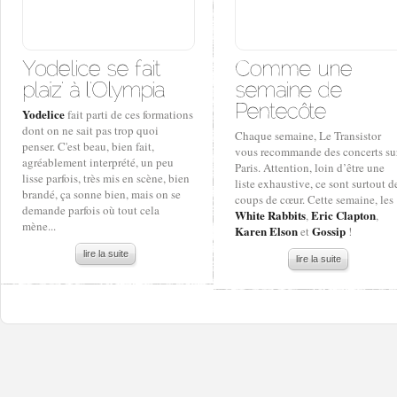
Yodelice
fait parti de ces formations
dont on ne sait pas trop quoi
Chaque semaine, Le Transistor
penser. C'est beau, bien fait,
vous recommande des concerts su
agréablement interprété, un peu
Paris. Attention, loin d’être une
lisse parfois, très mis en scène, bien
liste exhaustive, ce sont surtout d
brandé, ça sonne bien, mais on se
coups de cœur. Cette semaine, les
demande parfois où tout cela
White Rabbits
Eric Clapton
,
,
mène...
Karen Elson
Gossip
et
!
lire la suite
lire la suite