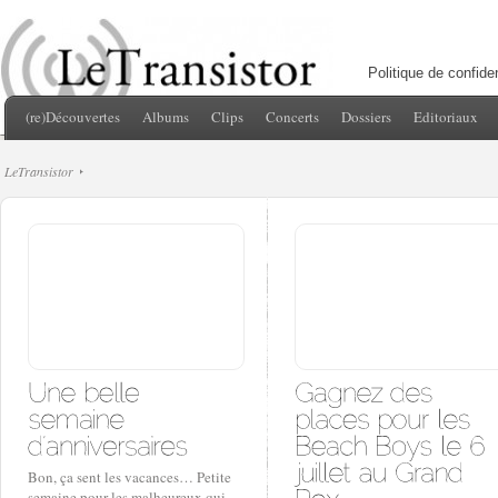
Politique de confiden
(re)Découvertes
Albums
Clips
Concerts
Dossiers
Editoriaux
LeTransistor
Bon, ça sent les vacances… Petite
semaine pour les malheureux qui