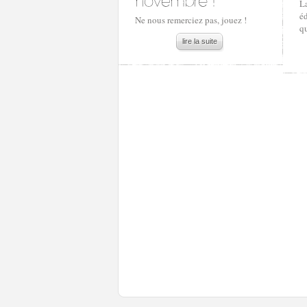
L
éd
Ne nous remerciez pas, jouez !
qu
lire la suite