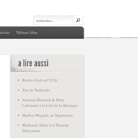
ssions
Tribune libre
Biches Festival 2026
Toe au Trabendo
Julianna Barwick & Mary
Lattimore à la Cité de la Musique
Marlon Magnée au Supersonic
Weekend Affair à la Péniche
Marcounet