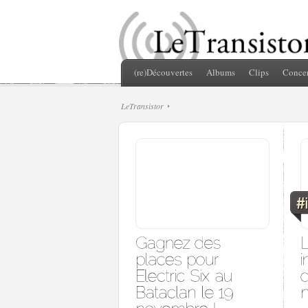
(re)Découvertes
Albums
Clips
Concer
LeTransistor