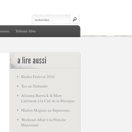
ssions
Tribune libre
Biches Festival 2026
Toe au Trabendo
Julianna Barwick & Mary
Lattimore à la Cité de la Musique
Marlon Magnée au Supersonic
Weekend Affair à la Péniche
Marcounet