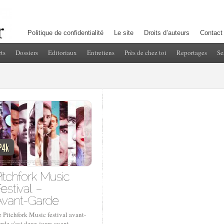
Politique de confidentialité
Le site
Droits d’auteurs
Contact
ts
Dossiers
Editoriaux
Entretiens
Près de chez toi
Reportages
Se
 Pitchfork Music festival avant-
rde c'est deux jours avant