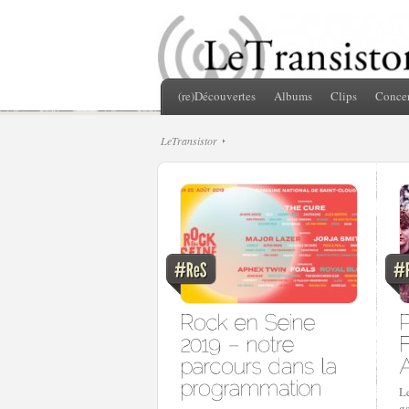
(re)Découvertes
Albums
Clips
Concer
LeTransistor
Le
ga