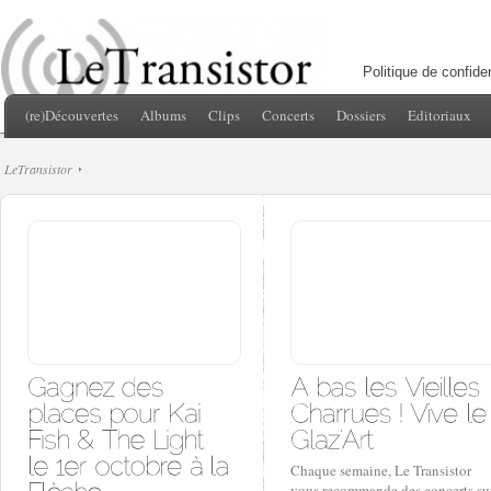
Politique de confiden
(re)Découvertes
Albums
Clips
Concerts
Dossiers
Editoriaux
LeTransistor
Chaque semaine, Le Transistor
vous recommande des concerts su