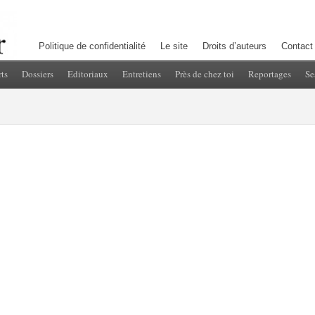
Politique de confidentialité
Le site
Droits d’auteurs
Contact
ts
Dossiers
Editoriaux
Entretiens
Près de chez toi
Reportages
Se