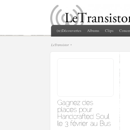
(re)Découvertes
Albums
Clips
Concer
LeTransistor