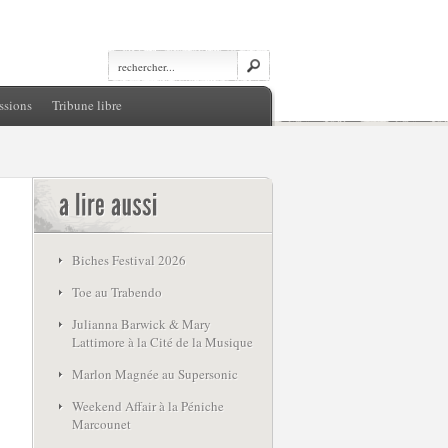
ssions
Tribune libre
Biches Festival 2026
Toe au Trabendo
Julianna Barwick & Mary
Lattimore à la Cité de la Musique
Marlon Magnée au Supersonic
Weekend Affair à la Péniche
Marcounet