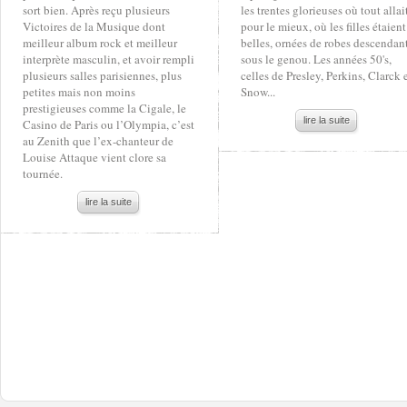
sort bien. Après reçu plusieurs
les trentes glorieuses où tout allai
Victoires de la Musique dont
pour le mieux, où les filles étaient
meilleur album rock et meilleur
belles, ornées de robes descendan
interprète masculin, et avoir rempli
sous le genou. Les années 50's,
plusieurs salles parisiennes, plus
celles de Presley, Perkins, Clarck 
petites mais non moins
Snow...
prestigieuses comme la Cigale, le
lire la suite
Casino de Paris ou l’Olympia, c’est
au Zenith que l’ex-chanteur de
Louise Attaque vient clore sa
tournée.
lire la suite