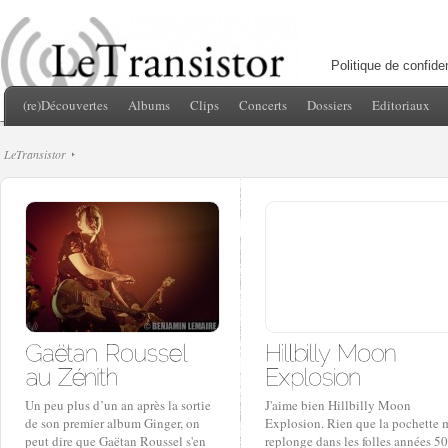
Politique de confiden
(re)Découvertes
Albums
Clips
Concerts
Dossiers
Editoriaux
LeTransistor
Un peu plus d’un an après la sortie
J'aime bien Hillbilly Moon
de son premier album Ginger, on
Explosion. Rien que la pochette 
peut dire que Gaëtan Roussel s'en
replonge dans les folles années 50