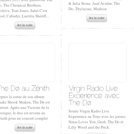
& Julia Stone, Asaf Avidan, The
o, The Chemical Brothers,
Do, Thylacine, Madeon
chive, Tom Jones, Salut C'est
ol, Cabadzi, Laetitia Sheriff...
lire la suite
lire la suite
puis la sortie de son album
hake Shook Shaken, The Dø est
rtout. Après une Victoire de la
Soirée Virgin Radio Live
usique, le duo est revenu au
Experience au Yoyo avec les jeunes
énith pour un concert complet
Natas Loves You, Gush, The Do et
Lilly Wood and the Prick
lire la suite