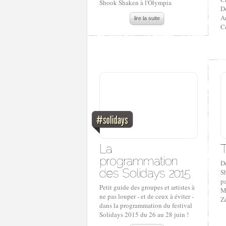
Shook Shaken à l'Olympia
D
Ar
lire la suite
Co
De
S
pa
Petit guide des groupes et artistes à
M
ne pas louper - et de ceux à éviter -
Z
dans la programmation du festival
Solidays 2015 du 26 au 28 juin !