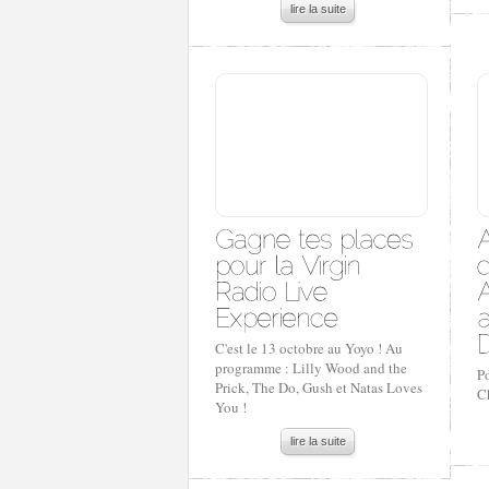
lire la suite
C'est le 13 octobre au Yoyo ! Au
programme : Lilly Wood and the
P
Prick, The Do, Gush et Natas Loves
C
You !
lire la suite