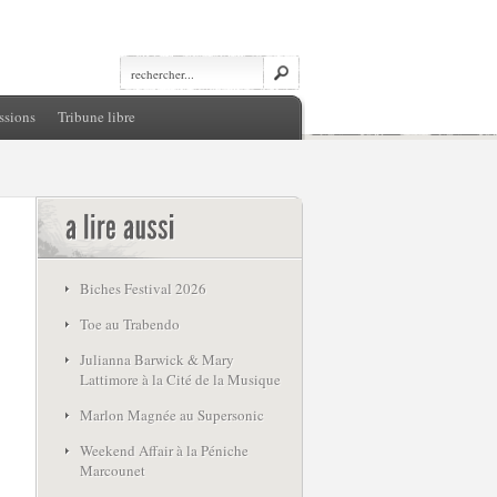
ssions
Tribune libre
Biches Festival 2026
Toe au Trabendo
Julianna Barwick & Mary
Lattimore à la Cité de la Musique
Marlon Magnée au Supersonic
Weekend Affair à la Péniche
Marcounet