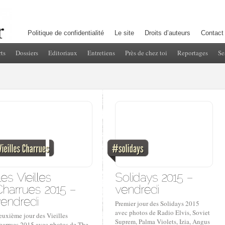
Politique de confidentialité
Le site
Droits d’auteurs
Contact
ts
Dossiers
Editoriaux
Entretiens
Près de chez toi
Reportages
Se
Premier jour des Solidays 2015
avec photos de Radio Elvis, Soviet
euxième jour des Vieilles
Suprem, Palma Violets, Izia, Angus
harrues 2015 avec photos de The