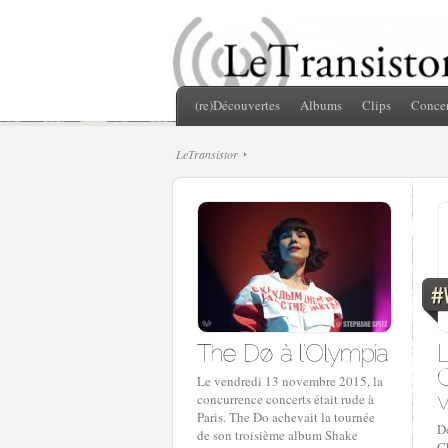
(re)Découvertes
Albums
Clips
Concer
LeTransistor
Le vendredi 13 novembre 2015, la
concurrence concerts était rude à
Paris. The Do achevait la tournée
D
de son troisième album Shake
C