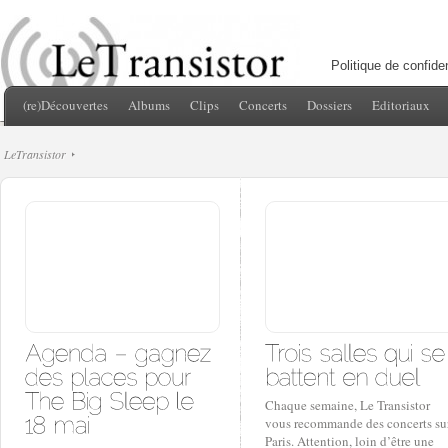
Politique de confiden
(re)Découvertes
Albums
Clips
Concerts
Dossiers
Editoriaux
LeTransistor
Chaque semaine, Le Transistor
vous recommande des concerts su
Paris. Attention, loin d’être une