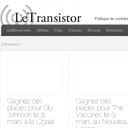
Politique de confiden
(re)Découvertes
Albums
Clips
Concerts
Dossiers
Editoriaux
LeTransistor