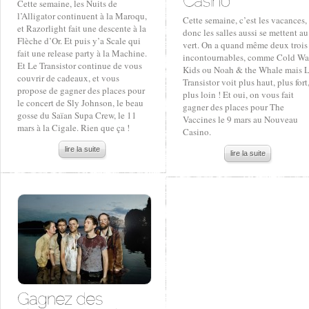
Cette semaine, les Nuits de
l’Alligator continuent à la Maroqu,
Cette semaine, c’est les vacances,
et Razorlight fait une descente à la
donc les salles aussi se mettent au
Flèche d’Or. Et puis y’a Scale qui
vert. On a quand même deux trois
fait une release party à la Machine.
incontournables, comme Cold Wa
Et Le Transistor continue de vous
Kids ou Noah & the Whale mais 
couvrir de cadeaux, et vous
Transistor voit plus haut, plus fort
propose de gagner des places pour
plus loin ! Et oui, on vous fait
le concert de Sly Johnson, le beau
gagner des places pour The
gosse du Saïan Supa Crew, le 11
Vaccines le 9 mars au Nouveau
mars à la Cigale. Rien que ça !
Casino.
lire la suite
lire la suite