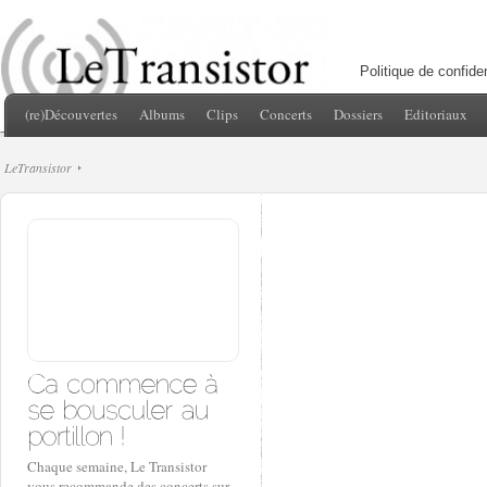
Politique de confiden
(re)Découvertes
Albums
Clips
Concerts
Dossiers
Editoriaux
LeTransistor
Chaque semaine, Le Transistor
vous recommande des concerts sur