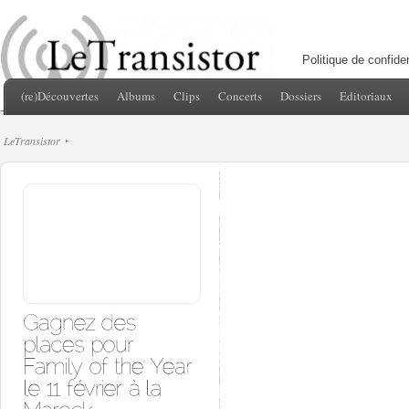
Politique de confiden
(re)Découvertes
Albums
Clips
Concerts
Dossiers
Editoriaux
LeTransistor