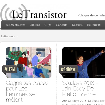
Politique de confiden
(re)Découvertes
Albums
Clips
Concerts
Dossiers
Editoriaux
LeTransistor
Aux Solidays 2018, Le Transistor
vu les concerts de Milky Chance,