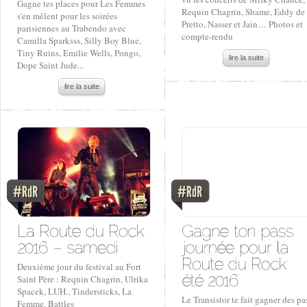
Gagne tes places pour Les Femmes
Requin Chagrin, Shame, Eddy de
s'en mêlent pour les soirées
Pretto, Nasser et Jain… Photos et
parisiennes au Trabendo avec
compte-rendu
Camilla Sparksss, Silly Boy Blue,
Tiny Ruins, Emilie Wells, Pongo,
lire la suite
Dope Saint Jude...
lire la suite
Deuxième jour du festival au Fort
Saint Père : Requin Chagrin, Ulrika
Spacek, LUH., Tindersticks, La
Le Transistor te fait gagner des pa
Femme, Battles