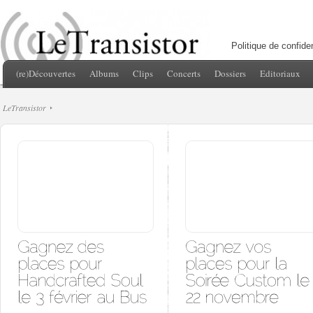
Politique de confiden
(re)Découvertes
Albums
Clips
Concerts
Dossiers
Editoriaux
LeTransistor