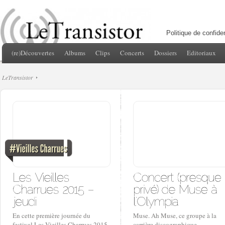
Politique de confiden
(re)Découvertes
Albums
Clips
Concerts
Dossiers
Editoriaux
LeTransistor
En cette première journée du
Muse. Ah Muse, ce groupe à la
festival Les Vieilles Charrues 2015,
carrière discographique