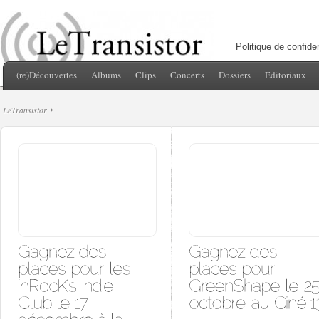
Politique de confiden
(re)Découvertes
Albums
Clips
Concerts
Dossiers
Editoriaux
LeTransistor