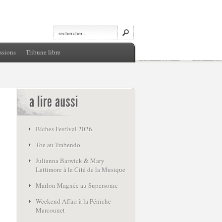
ssions
Tribune libre
Biches Festival 2026
Toe au Trabendo
Julianna Barwick & Mary
Lattimore à la Cité de la Musique
Marlon Magnée au Supersonic
Weekend Affair à la Péniche
Marcounet