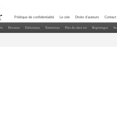
Politique de confidentialité
Le site
Droits d’auteurs
Contact
ts
Dossiers
Editoriaux
Entretiens
Près de chez toi
Reportages
Se