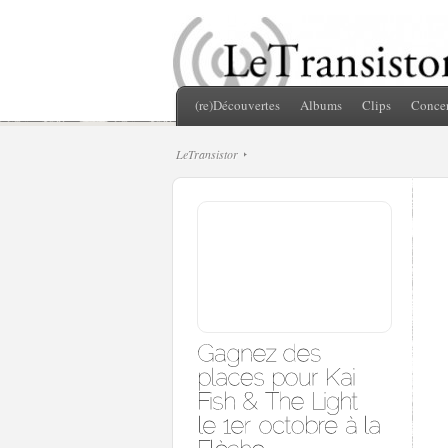
(re)Découvertes
Albums
Clips
Concer
LeTransistor