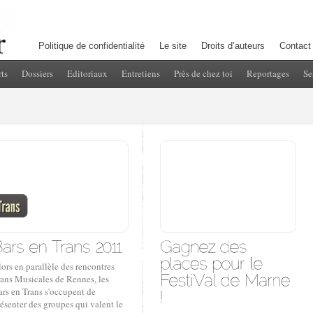
Politique de confidentialité
Le site
Droits d’auteurs
Contact
ts
Dossiers
Editoriaux
Entretiens
Près de chez toi
Reportages
Se
ors en parallèle des rencontres
rans Musicales de Rennes, les
rs en Trans s'occupent de
ésenter des groupes qui valent le