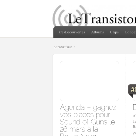
(re)Découvertes
Albums
Clips
Concer
LeTransistor
Al
T
Ba
pr