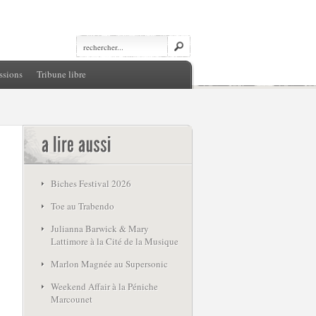
ssions
Tribune libre
Biches Festival 2026
Toe au Trabendo
Julianna Barwick & Mary
Lattimore à la Cité de la Musique
Marlon Magnée au Supersonic
Weekend Affair à la Péniche
Marcounet