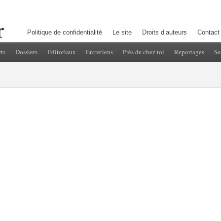
Politique de confidentialité
Le site
Droits d’auteurs
Contact
ts
Dossiers
Editoriaux
Entretiens
Près de chez toi
Reportages
Se