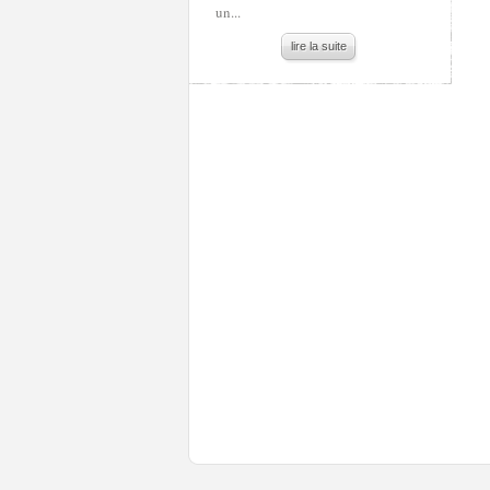
un...
lire la suite