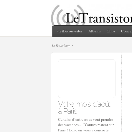
(re)Découvertes
Albums
Clips
Concer
LeTransistor
Certains d’entre nous vont prendre
des vacances… D’autres restent sur
Paris ! Donc on vous a concocté