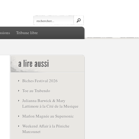
ssions
Tribune libre
Biches Festival 2026
Toe au Trabendo
Julianna Barwick & Mary
Lattimore à la Cité de la Musique
Marlon Magnée au Supersonic
Weekend Affair à la Péniche
Marcounet