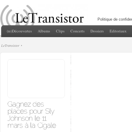
Politique de confiden
(re)Découvertes
Albums
Clips
Concerts
Dossiers
Editoriaux
LeTransistor