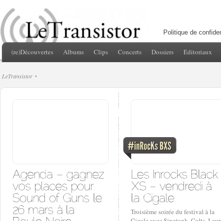
Politique de confiden
(re)Découvertes
Albums
Clips
Concerts
Dossiers
Editoriaux
LeTransistor
Troisième soirée du festival à la
Cigale avec Singtank, Cults, Laur