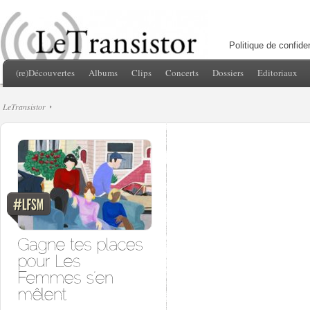
Politique de confiden
(re)Découvertes
Albums
Clips
Concerts
Dossiers
Editoriaux
LeTransistor