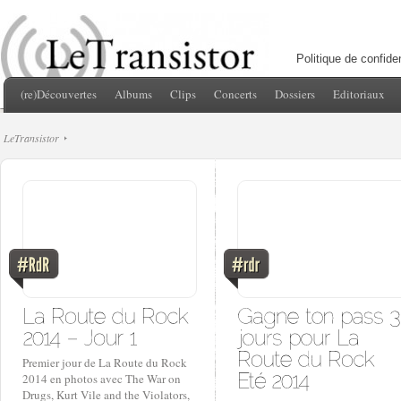
Politique de confiden
(re)Découvertes
Albums
Clips
Concerts
Dossiers
Editoriaux
LeTransistor
Premier jour de La Route du Rock
2014 en photos avec The War on
Drugs, Kurt Vile and the Violators,